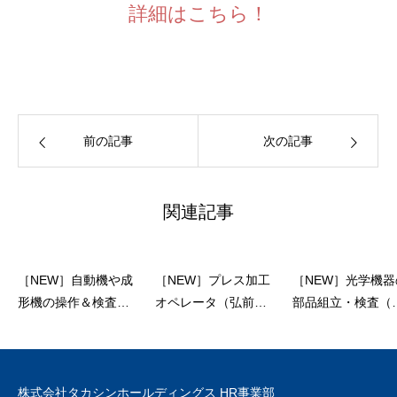
詳細はこちら！
前の記事
次の記事
関連記事
［NEW］自動機や成
［NEW］プレス加工
［NEW］光学機器
形機の操作＆検査
オペレータ（弘前
部品組立・検査（
（弘前市・派遣）
市・派遣）
川市・派遣）
株式会社タカシンホールディングス HR事業部